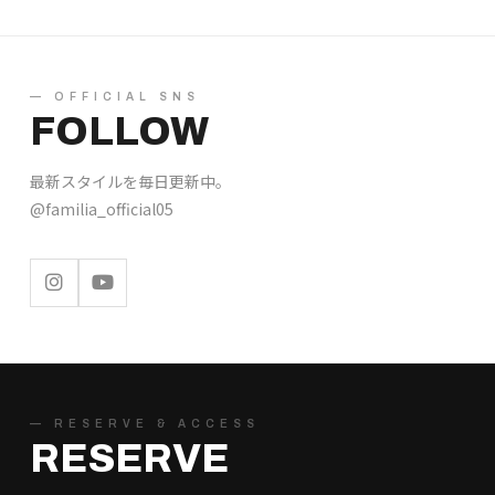
— OFFICIAL SNS
FOLLOW
最新スタイルを毎日更新中。
@familia_official05
— RESERVE & ACCESS
RESERVE