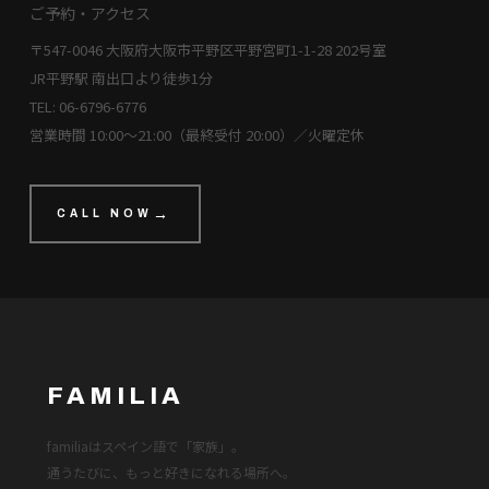
ご予約・アクセス
〒547-0046 大阪府大阪市平野区平野宮町1-1-28 202号室
JR平野駅 南出口より徒歩1分
TEL: 06-6796-6776
営業時間 10:00〜21:00（最終受付 20:00）／火曜定休
CALL NOW
FAMILIA
familiaはスペイン語で「家族」。
通うたびに、もっと好きになれる場所へ。