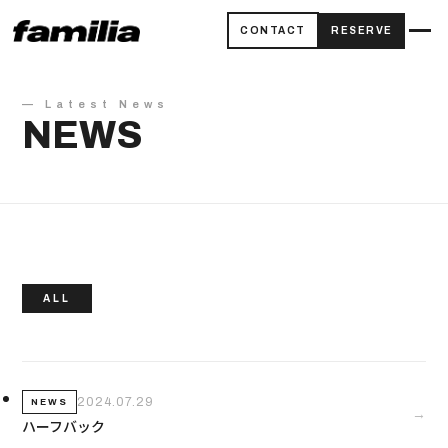
CONTACT
RESERVE
— Latest News
NEWS
ALL
2024.07.29
NEWS
→
ハーフバック