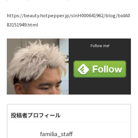
https://beauty.hotpepper.jp/slnH000641962/blog/bidA0
83151949.html
Follow me!
投稿者プロフィール
familia_staff