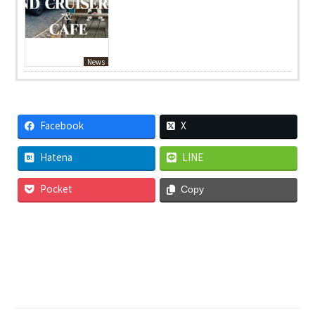
News
Facebook
X
Hatena
LINE
Pocket
Copy