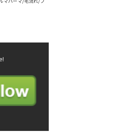
カルマパーマ/毛流れ/フ
e!