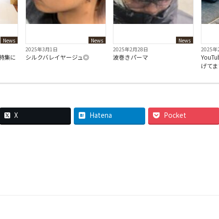
News
News
News
2025年3月1日
2025年2月28日
2025年
e特集に
シルクバレイヤージュ◎
波巻きパーマ
YouT
！
げてま
X
Hatena
Pocket