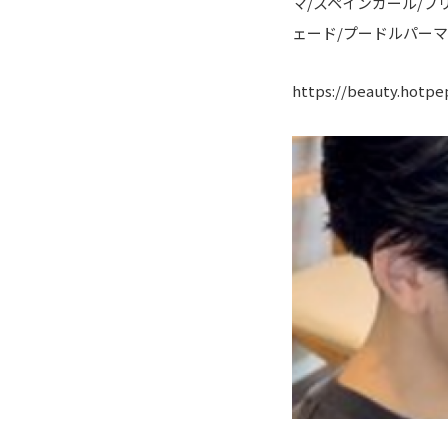
マ/スペインカール/ブリ
ェード/プードルパーマ
https://beauty.hotpe