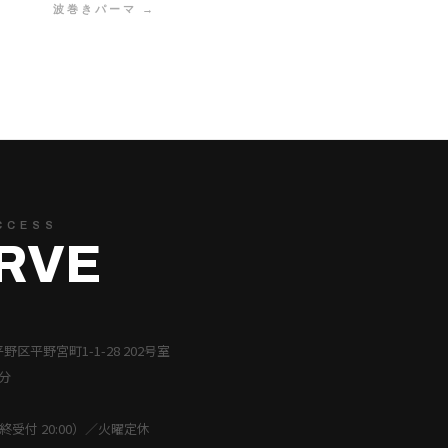
波巻きパーマ →
CCESS
RVE
平野区平野宮町1-1-28 202号室
分
（最終受付 20:00）／火曜定休