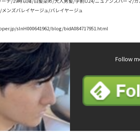
ーチ/19時以降/白髪染め/大人男髪/学割U24/ニュアンスパーマ/
/メンズバレイヤージュ/バレイヤージュ
pper.jp/slnH000641962/blog/bidA084717951.html
Follow m