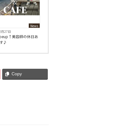
News
2月27日
ubeup↑美容師の休日あ
す♪
Copy