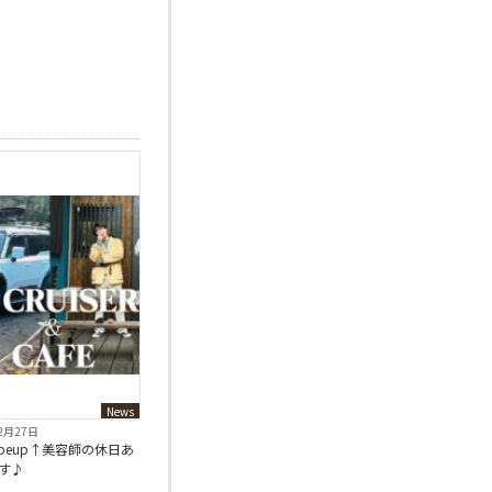
News
2月27日
ubeup↑美容師の休日あ
す♪