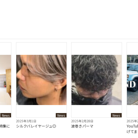
News
News
News
2025年3月1日
2025年2月28日
2025年
e特集に
シルクバレイヤージュ◎
波巻きパーマ
YouT
！
げてま