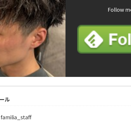
Follow m
ール
familia_staff