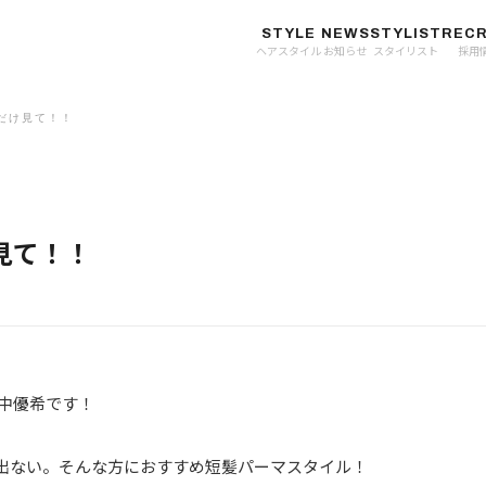
STYLE
NEWS
STYLIST
RECR
ヘアスタイル
お知らせ
スタイリスト
採用
だけ見て！！
見て！！
a村中優希です！
出ない。そんな方におすすめ短髪パーマスタイル！