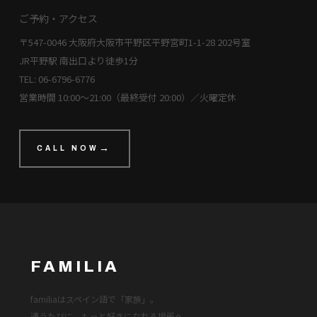
ご予約・アクセス
〒547-0046 大阪府大阪市平野区平野宮町1-1-28 202号室
JR平野駅 南出口より徒歩1分
TEL: 06-6796-6776
営業時間 10:00〜21:00（最終受付 20:00）／火曜定休
CALL NOW
FAMILIA
familiaはスペイン語で「家族」。
通うたびに、もっと好きになれる場所へ。