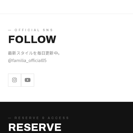
— OFFICIAL SNS
FOLLOW
最新スタイルを毎日更新中。
@familia_official05
— RESERVE & ACCESS
RESERVE