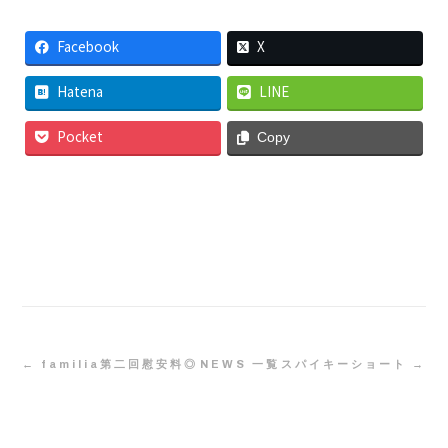
Facebook
X
Hatena
LINE
Pocket
Copy
← familia第二回慰安料◎
NEWS 一覧
スパイキーショート →