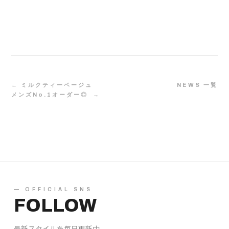
← ミルクティーベージュ
NEWS 一覧
メンズNo.1オーダー◎ →
— OFFICIAL SNS
FOLLOW
最新スタイルを毎日更新中。