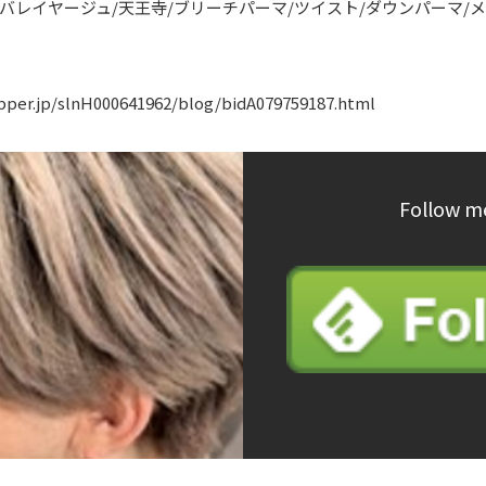
バレイヤージュ/天王寺/ブリーチパーマ/ツイスト/ダウンパーマ/メ
pper.jp/slnH000641962/blog/bidA079759187.html
Follow m