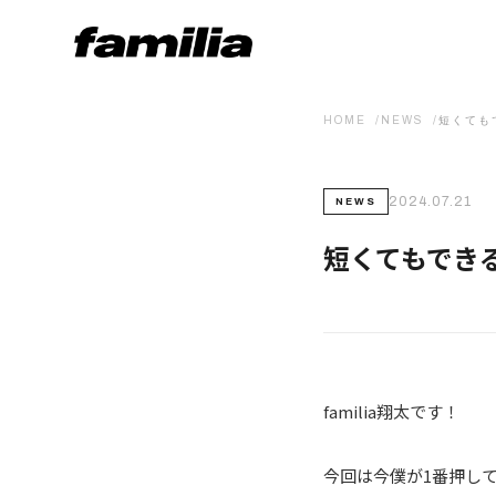
HOME
NEWS
短くても
2024.07.21
NEWS
短くてもでき
familia翔太です！
今回は今僕が1番押し