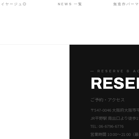
レイヤージュ◎
NEWS 一覧
無造作パーマ
— RESERVE & A
RESE
ご予約・アクセス
〒547-0046 大阪府大阪市
JR平野駅 南出口より徒歩1
TEL: 06-6796-6776
営業時間 10:00〜21:00