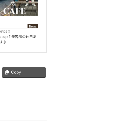
News
2月27日
ubeup↑美容師の休日あ
す♪
Copy