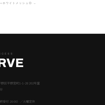
×ホワイトメッシュ◎ →
CCESS
RVE
平野区平野宮町1-1-28 202号室
分
（最終受付 20:00）／火曜定休