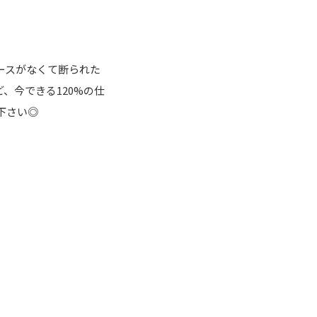
ースがなくて断られた
、今できる120%の仕
下さい◎