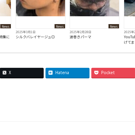
News
News
News
2025年3月1日
2025年2月28日
2025年
e特集に
シルクバレイヤージュ◎
波巻きパーマ
YouT
！
げてま
X
Hatena
Pocket